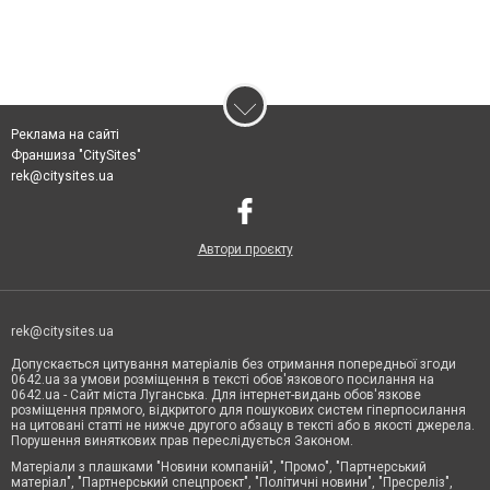
Реклама на сайті
Франшиза "CitySites"
rek@citysites.ua
Автори проєкту
rek@citysites.ua
Допускається цитування матеріалів без отримання попередньої згоди
0642.ua за умови розміщення в тексті обов'язкового посилання на
0642.ua - Сайт міста Луганська. Для інтернет-видань обов'язкове
розміщення прямого, відкритого для пошукових систем гіперпосилання
на цитовані статті не нижче другого абзацу в тексті або в якості джерела.
Порушення виняткових прав переслідується Законом.
Матеріали з плашками "Новини компаній", "Промо", "Партнерський
матеріал", "Партнерський спецпроєкт", "Політичні новини", "Пресреліз",