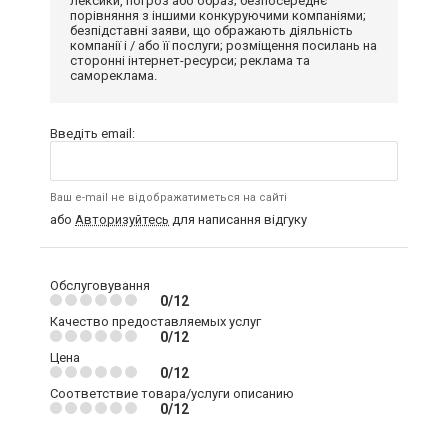
лексики, погроз або образ; безпосереднє
порівняння з іншими конкуруючими компаніями;
безпідставні заяви, що ображають діяльність
компанії і / або її послуги; розміщення посилань на
сторонні інтернет-ресурси; реклама та
самореклама.
Введіть email:
Ваш e-mail не відображатиметься на сайті
або
Авторизуйтесь
для написання відгуку
Обслуговування
0/12
Качество предоставляемых услуг
0/12
Цена
0/12
Соответствие товара/услуги описанию
0/12