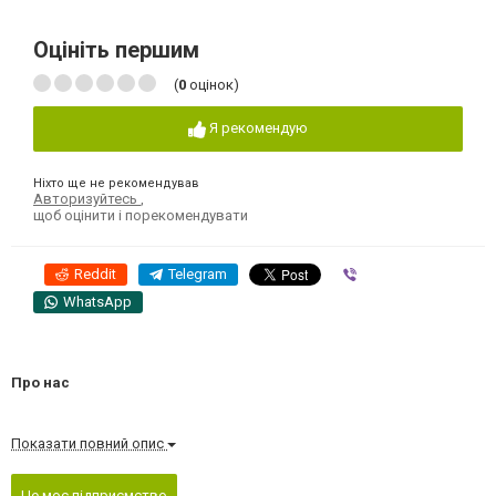
Оцініть першим
(
0
оцінок)
Я рекомендую
Ніхто ще не рекомендував
Авторизуйтесь
,
щоб оцінити і порекомендувати
Reddit
Telegram
Viber
WhatsApp
Про нас
Показати повний опис
Це моє підприємство