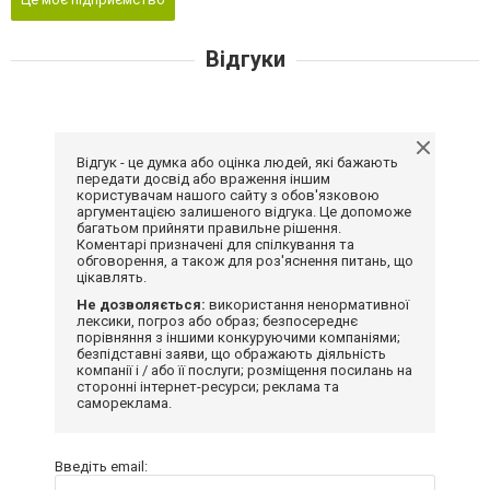
Відгуки
Відгук - це думка або оцінка людей, які бажають
передати досвід або враження іншим
користувачам нашого сайту з обов'язковою
аргументацією залишеного відгука. Це допоможе
багатьом прийняти правильне рішення.
Коментарі призначені для спілкування та
обговорення, а також для роз'яснення питань, що
цікавлять.
Не дозволяється:
використання ненормативної
лексики, погроз або образ; безпосереднє
порівняння з іншими конкуруючими компаніями;
безпідставні заяви, що ображають діяльність
компанії і / або її послуги; розміщення посилань на
сторонні інтернет-ресурси; реклама та
самореклама.
Введіть email: