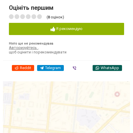
Оцініть першим
(
0
оцінок)
Я рекомендую
Ніхто ще не рекомендував
Авторизуйтесь
,
щоб оцінити і порекомендувати
Reddit
Telegram
Viber
WhatsApp