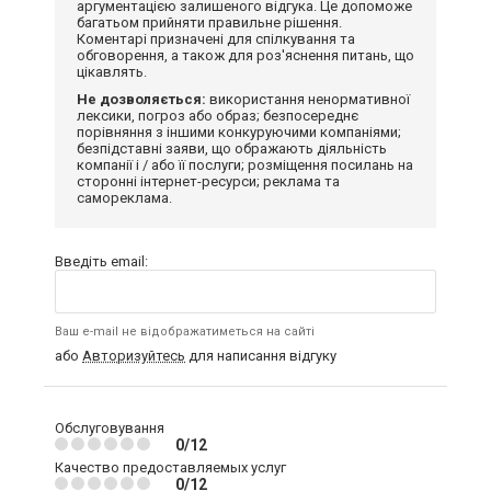
аргументацією залишеного відгука. Це допоможе
багатьом прийняти правильне рішення.
Коментарі призначені для спілкування та
обговорення, а також для роз'яснення питань, що
цікавлять.
Не дозволяється:
використання ненормативної
лексики, погроз або образ; безпосереднє
порівняння з іншими конкуруючими компаніями;
безпідставні заяви, що ображають діяльність
компанії і / або її послуги; розміщення посилань на
сторонні інтернет-ресурси; реклама та
самореклама.
Введіть email:
Ваш e-mail не відображатиметься на сайті
або
Авторизуйтесь
для написання відгуку
Обслуговування
0/12
Качество предоставляемых услуг
0/12