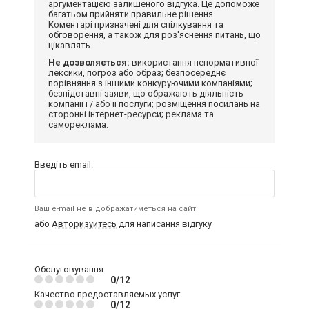
аргументацією залишеного відгука. Це допоможе
багатьом прийняти правильне рішення.
Коментарі призначені для спілкування та
обговорення, а також для роз'яснення питань, що
цікавлять.
Не дозволяється:
використання ненормативної
лексики, погроз або образ; безпосереднє
порівняння з іншими конкуруючими компаніями;
безпідставні заяви, що ображають діяльність
компанії і / або її послуги; розміщення посилань на
сторонні інтернет-ресурси; реклама та
самореклама.
Введіть email:
Ваш e-mail не відображатиметься на сайті
або
Авторизуйтесь
для написання відгуку
Обслуговування
0/12
Качество предоставляемых услуг
0/12