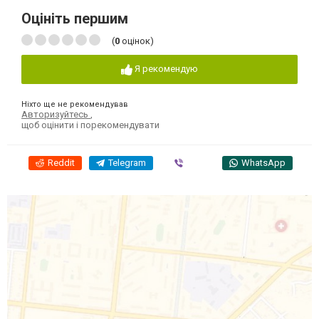
Оцініть першим
(
0
оцінок)
Я рекомендую
Ніхто ще не рекомендував
Авторизуйтесь
,
щоб оцінити і порекомендувати
Reddit
Telegram
Viber
WhatsApp