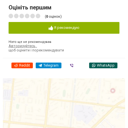
Оцініть першим
(
0
оцінок)
Я рекомендую
Ніхто ще не рекомендував
Авторизуйтесь
,
щоб оцінити і порекомендувати
Reddit
Telegram
Viber
WhatsApp