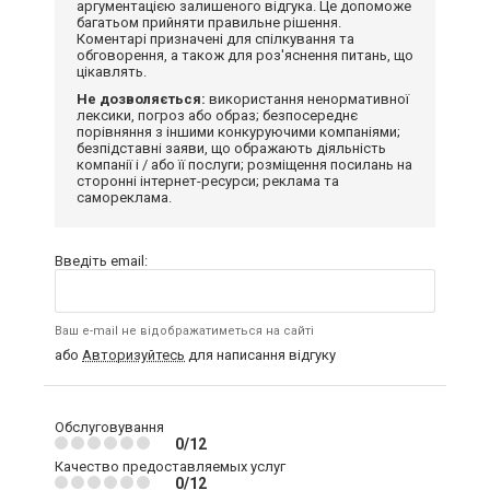
аргументацією залишеного відгука. Це допоможе
багатьом прийняти правильне рішення.
Коментарі призначені для спілкування та
обговорення, а також для роз'яснення питань, що
цікавлять.
Не дозволяється:
використання ненормативної
лексики, погроз або образ; безпосереднє
порівняння з іншими конкуруючими компаніями;
безпідставні заяви, що ображають діяльність
компанії і / або її послуги; розміщення посилань на
сторонні інтернет-ресурси; реклама та
самореклама.
Введіть email:
Ваш e-mail не відображатиметься на сайті
або
Авторизуйтесь
для написання відгуку
Обслуговування
0/12
Качество предоставляемых услуг
0/12