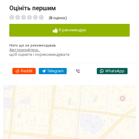
Оцініть першим
(
0
оцінок)
Я рекомендую
Ніхто ще не рекомендував
Авторизуйтесь
,
щоб оцінити і порекомендувати
Reddit
Telegram
Viber
WhatsApp