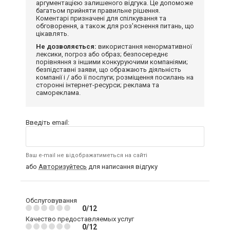
аргументацією залишеного відгука. Це допоможе
багатьом прийняти правильне рішення.
Коментарі призначені для спілкування та
обговорення, а також для роз'яснення питань, що
цікавлять.
Не дозволяється:
використання ненормативної
лексики, погроз або образ; безпосереднє
порівняння з іншими конкуруючими компаніями;
безпідставні заяви, що ображають діяльність
компанії і / або її послуги; розміщення посилань на
сторонні інтернет-ресурси; реклама та
самореклама.
Введіть email:
Ваш e-mail не відображатиметься на сайті
або
Авторизуйтесь
для написання відгуку
Обслуговування
0/12
Качество предоставляемых услуг
0/12