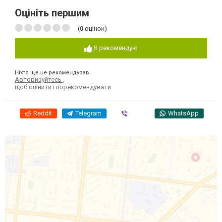
Оцініть першим
(
0
оцінок)
Я рекомендую
Ніхто ще не рекомендував
Авторизуйтесь
,
щоб оцінити і порекомендувати
Reddit
Telegram
Viber
WhatsApp