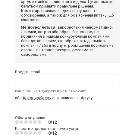
аргументацією залишеного відгука. Це допоможе
багатьом прийняти правильне рішення.
Коментарі призначені для спілкування та
обговорення, а також для роз'яснення питань, що
цікавлять.
Не дозволяється:
використання ненормативної
лексики, погроз або образ; безпосереднє
порівняння з іншими конкуруючими компаніями;
безпідставні заяви, що ображають діяльність
компанії і / або її послуги; розміщення посилань на
сторонні інтернет-ресурси; реклама та
самореклама.
Введіть email:
Ваш e-mail не відображатиметься на сайті
або
Авторизуйтесь
для написання відгуку
Обслуговування
0/12
Качество предоставляемых услуг
0/12