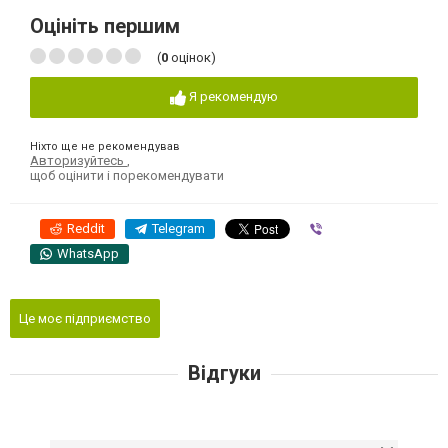
Оцініть першим
(
0
оцінок)
Я рекомендую
Ніхто ще не рекомендував
Авторизуйтесь
,
щоб оцінити і порекомендувати
Reddit
Telegram
Viber
WhatsApp
Це моє підприємство
Відгуки