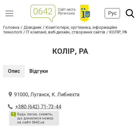
Рус
Головна
Довідник
Комп’ютери, оргтехніка, інформаційні
технології
IT компанії, веб-дизайн, створення сайтів
КОЛІР, РА
КОЛІР, РА
Опис
Відгуки
91000, Луганск, К. Либнехта
+380 (642) 71-73-44
Будь ласка, скажіть,
що дізналися номер
на сайті 0642.ua