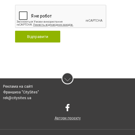
Відправити
Реклама на сайті
Франшиза "CitySites"
rek@citysites.ua
Автори проєкту