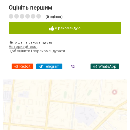
Оцініть першим
(
0
оцінок)
Я рекомендую
Ніхто ще не рекомендував
Авторизуйтесь
,
щоб оцінити і порекомендувати
Reddit
Telegram
Viber
WhatsApp