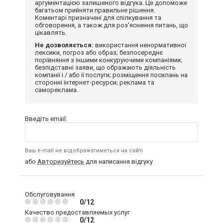
аргументацією залишеного відгука. Це допоможе
багатьом прийняти правильне рішення.
Коментарі призначені для спілкування та
обговорення, а також для роз'яснення питань, що
цікавлять.
Не дозволяється:
використання ненормативної
лексики, погроз або образ; безпосереднє
порівняння з іншими конкуруючими компаніями;
безпідставні заяви, що ображають діяльність
компанії і / або її послуги; розміщення посилань на
сторонні інтернет-ресурси; реклама та
самореклама.
Введіть email:
Ваш e-mail не відображатиметься на сайті
або
Авторизуйтесь
для написання відгуку
Обслуговування
0/12
Качество предоставляемых услуг
0/12