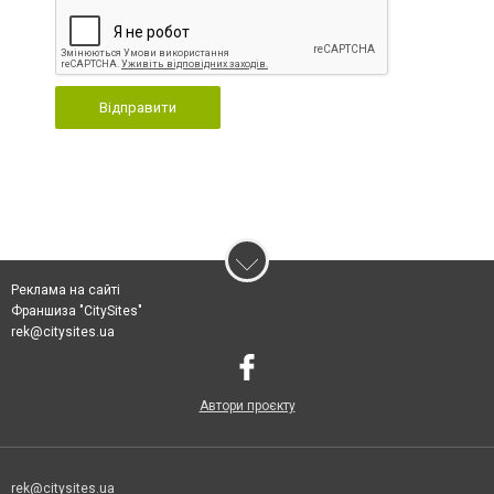
Відправити
Реклама на сайті
Франшиза "CitySites"
rek@citysites.ua
Автори проєкту
rek@citysites.ua