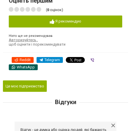
Оцініть першим
(
0
оцінок)
Я рекомендую
Ніхто ще не рекомендував
Авторизуйтесь
,
щоб оцінити і порекомендувати
Reddit
Telegram
Viber
WhatsApp
Це моє підприємство
Відгуки
Відгук - це думка або оцінка людей, які бажають