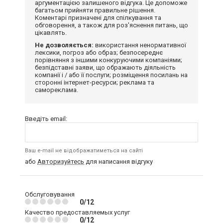
аргументацією залишеного відгука. Це допоможе
багатьом прийняти правильне рішення.
Коментарі призначені для спілкування та
обговорення, а також для роз'яснення питань, що
цікавлять.
Не дозволяється:
використання ненормативної
лексики, погроз або образ; безпосереднє
порівняння з іншими конкуруючими компаніями;
безпідставні заяви, що ображають діяльність
компанії і / або її послуги; розміщення посилань на
сторонні інтернет-ресурси; реклама та
самореклама.
Введіть email:
Ваш e-mail не відображатиметься на сайті
або
Авторизуйтесь
для написання відгуку
Обслуговування
0/12
Качество предоставляемых услуг
0/12