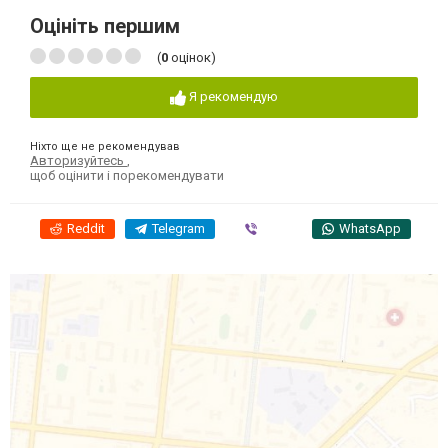
Оцініть першим
(
0
оцінок)
Я рекомендую
Ніхто ще не рекомендував
Авторизуйтесь
,
щоб оцінити і порекомендувати
Reddit
Telegram
Viber
WhatsApp