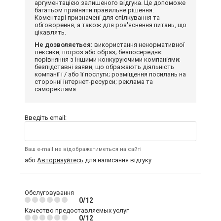
аргументацією залишеного відгука. Це допоможе
багатьом прийняти правильне рішення.
Коментарі призначені для спілкування та
обговорення, а також для роз'яснення питань, що
цікавлять.
Не дозволяється:
використання ненормативної
лексики, погроз або образ; безпосереднє
порівняння з іншими конкуруючими компаніями;
безпідставні заяви, що ображають діяльність
компанії і / або її послуги; розміщення посилань на
сторонні інтернет-ресурси; реклама та
самореклама.
Введіть email:
Ваш e-mail не відображатиметься на сайті
або
Авторизуйтесь
для написання відгуку
Обслуговування
0/12
Качество предоставляемых услуг
0/12