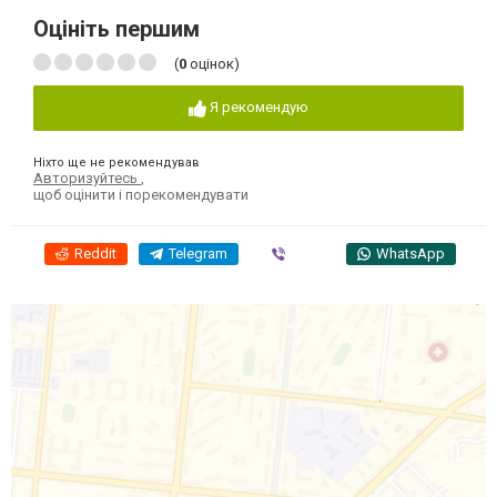
Оцініть першим
(
0
оцінок)
Я рекомендую
Ніхто ще не рекомендував
Авторизуйтесь
,
щоб оцінити і порекомендувати
Reddit
Telegram
Viber
WhatsApp