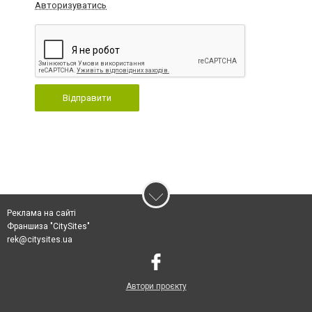
Авторизуватись
Відправити
Реклама на сайті
Франшиза "CitySites"
rek@citysites.ua
Автори проєкту