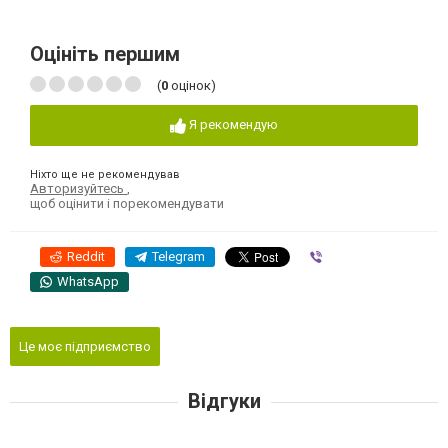
Оцініть першим
(
0
оцінок)
Я рекомендую
Ніхто ще не рекомендував
Авторизуйтесь
,
щоб оцінити і порекомендувати
Reddit
Telegram
Viber
WhatsApp
Це моє підприємство
Відгуки