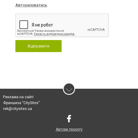
Авторизуватись
Відправити
Реклама на сайті
Франшиза "CitySites"
rek@citysites.ua
Автори проєкту