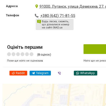
Адреса
91000, Луганск, улица Демехина, 27, 
Телефон
+380 (642) 71-81-55
Будь ласка, скажіть,
що дізналися номер
на сайті 0642.ua
Оцініть першим
(
0
оцінок)
Ніхто ще не рек
Поки ще ніхто не оцінював
Reddit
Telegram
Viber
WhatsApp