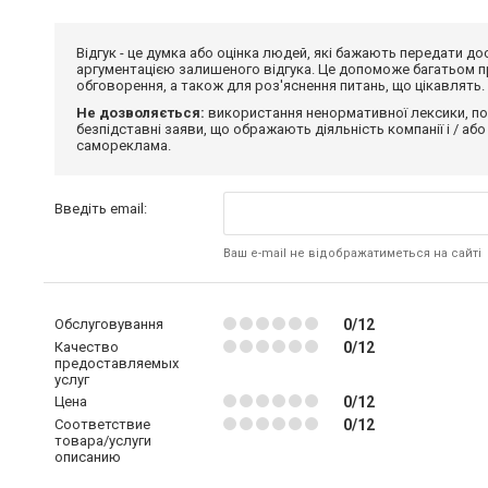
Відгук - це думка або оцінка людей, які бажають передати 
аргументацією залишеного відгука. Це допоможе багатьом пр
обговорення, а також для роз'яснення питань, що цікавлять.
Не дозволяється:
використання ненормативної лексики, по
безпідставні заяви, що ображають діяльність компанії і / або
самореклама.
Введіть email:
Ваш e-mail не відображатиметься на сайті
Обслуговування
0/12
Качество
0/12
предоставляемых
услуг
Цена
0/12
Соответствие
0/12
товара/услуги
описанию