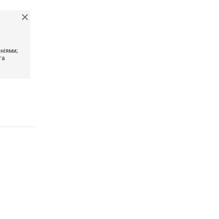
ніями;
та