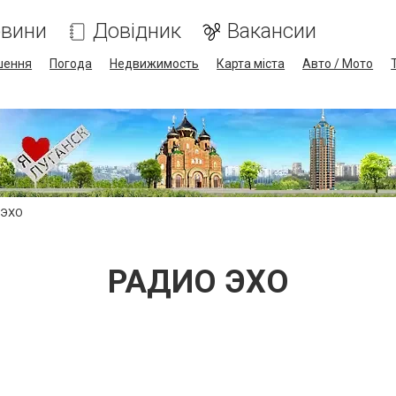
вини
Довідник
Вакансии
шення
Погода
Недвижимость
Карта міста
Авто / Мото
 ЭХО
РАДИО ЭХО