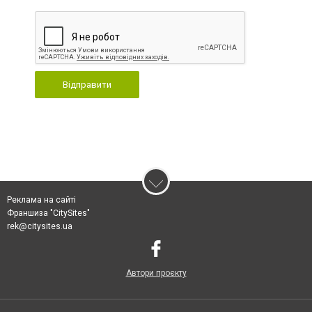
Відправити
Реклама на сайті
Франшиза "CitySites"
rek@citysites.ua
Автори проєкту