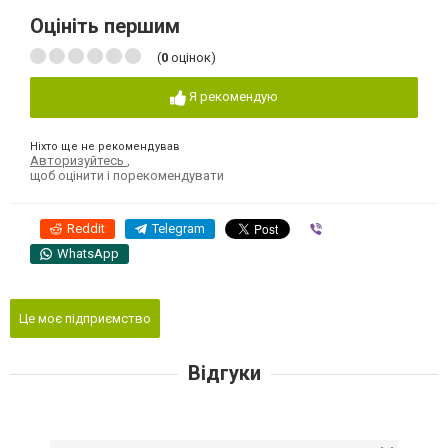
Оцініть першим
(
0
оцінок)
Я рекомендую
Ніхто ще не рекомендував
Авторизуйтесь
,
щоб оцінити і порекомендувати
Reddit
Telegram
Viber
WhatsApp
Це моє підприємство
Відгуки