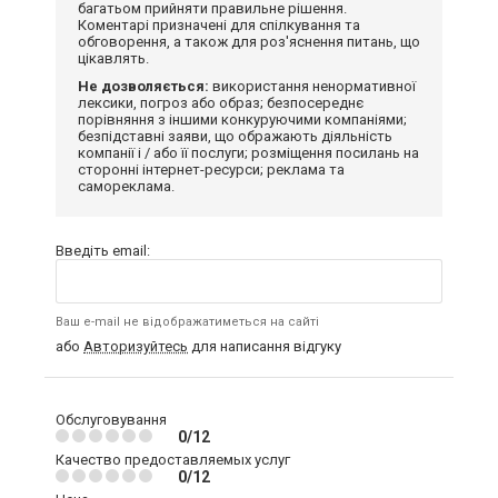
багатьом прийняти правильне рішення.
Коментарі призначені для спілкування та
обговорення, а також для роз'яснення питань, що
цікавлять.
Не дозволяється:
використання ненормативної
лексики, погроз або образ; безпосереднє
порівняння з іншими конкуруючими компаніями;
безпідставні заяви, що ображають діяльність
компанії і / або її послуги; розміщення посилань на
сторонні інтернет-ресурси; реклама та
самореклама.
Введіть email:
Ваш e-mail не відображатиметься на сайті
або
Авторизуйтесь
для написання відгуку
Обслуговування
0/12
Качество предоставляемых услуг
0/12