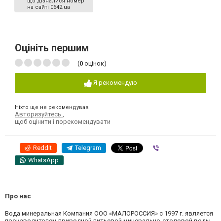
що дізналися номер
на сайті 0642.ua
Оцініть першим
(
0
оцінок)
Я рекомендую
Ніхто ще не рекомендував
Авторизуйтесь
,
щоб оцінити і порекомендувати
Reddit
Telegram
Viber
WhatsApp
Про нас
Вода минеральная Компания ООО «МАЛОРОССИЯ» с 1997 г. является
производителем природной питьевой минерально-столовой воды