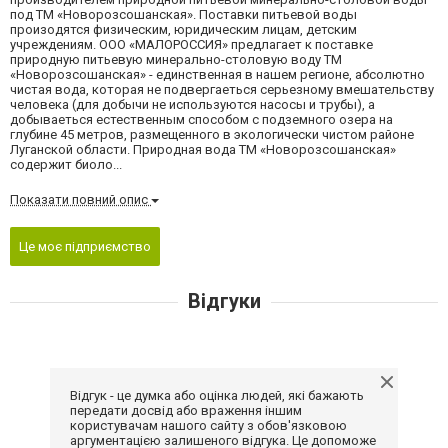
под ТМ «Новорозсошанская». Поставки питьевой воды
произодятся физическим, юридическим лицам, детским
учреждениям. ООО «МАЛОРОССИЯ» предлагает к поставке
природную питьевую минерально-столовую воду ТМ
«Новорозсошанская» - единственная в нашем регионе, абсолютно
чистая вода, которая не подвергаеться серьезному вмешательству
человека (для добычи не используются насосы и трубы), а
добываеться естественным способом с подземного озера на
глубине 45 метров, размещенного в экологически чистом районе
Луганской области. Природная вода ТМ «Новорозсошанская»
содержит биоло...
Показати повний опис
Це моє підприємство
Відгуки
Відгук - це думка або оцінка людей, які бажають
передати досвід або враження іншим
користувачам нашого сайту з обов'язковою
аргументацією залишеного відгука. Це допоможе