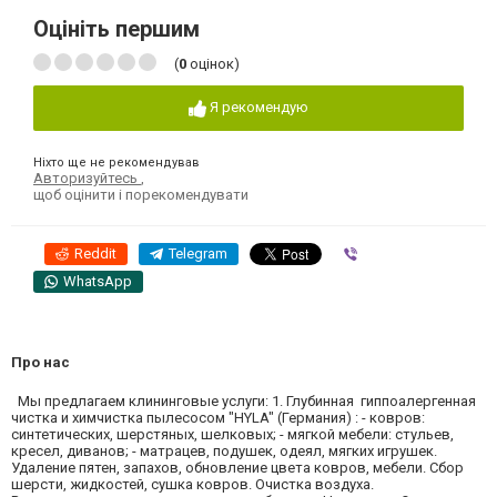
Оцініть першим
(
0
оцінок)
Я рекомендую
Ніхто ще не рекомендував
Авторизуйтесь
,
щоб оцінити і порекомендувати
Reddit
Telegram
Viber
WhatsApp
Про нас
Мы предлагаем клининговые услуги: 1. Глубинная гиппоалергенная
чистка и химчистка пылесосом "HYLA" (Германия) : - ковров:
синтетических, шерстяных, шелковых; - мягкой мебели: стульев,
кресел, диванов; - матрацев, подушек, одеял, мягких игрушек.
Удаление пятен, запахов, обновление цвета ковров, мебели. Сбор
шерсти, жидкостей, сушка ковров. Очистка воздуха.