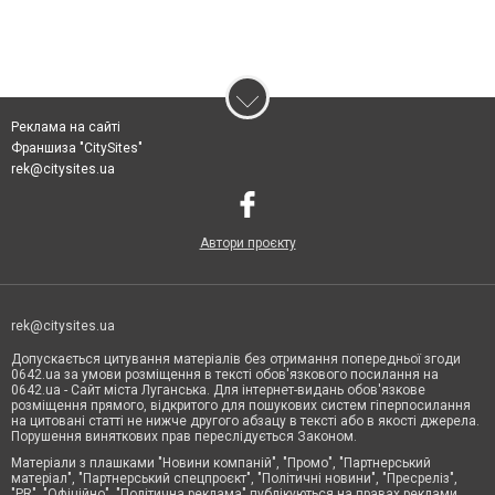
Реклама на сайті
Франшиза "CitySites"
rek@citysites.ua
Автори проєкту
rek@citysites.ua
Допускається цитування матеріалів без отримання попередньої згоди
0642.ua за умови розміщення в тексті обов'язкового посилання на
0642.ua - Сайт міста Луганська. Для інтернет-видань обов'язкове
розміщення прямого, відкритого для пошукових систем гіперпосилання
на цитовані статті не нижче другого абзацу в тексті або в якості джерела.
Порушення виняткових прав переслідується Законом.
Матеріали з плашками "Новини компаній", "Промо", "Партнерський
матеріал", "Партнерський спецпроєкт", "Політичні новини", "Пресреліз",
"PR", "Офіційно", "Політична реклама" публікуються на правах реклами.