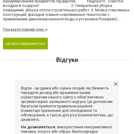
Вакуумирование предметов гардероба. Недорого. Очистка
воздуха в подарок! 2. Генеральная уборка
помещений, уборка после строительных работ. 3. Мойка стеклянных
конструкций, фасадов (самые современные технологии с
применением деионизированной воды и установки Puraqleen)....
Показати повний опис
Це моє підприємство
Відгуки
Відгук - це думка або оцінка людей, які бажають
передати досвід або враження іншим
користувачам нашого сайту з обов'язковою
аргументацією залишеного відгука. Це допоможе
багатьом прийняти правильне рішення.
Коментарі призначені для спілкування та
обговорення, а також для роз'яснення питань, що
цікавлять.
Не дозволяється:
використання ненормативної
лексики, погроз або образ; безпосереднє