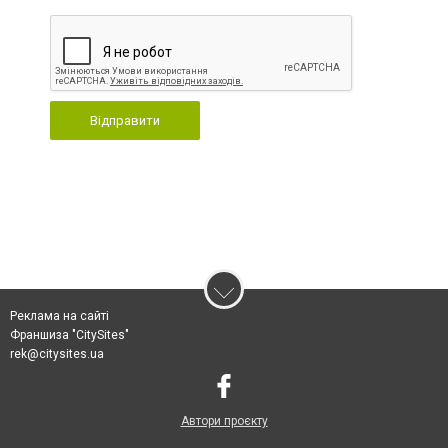
Відправити
Реклама на сайті
Франшиза "CitySites"
rek@citysites.ua
Автори проєкту