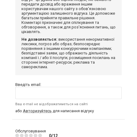
передати досвід або враження іншим
користувачам нашого сайту з обов'язковою
аргументацією залишеного відгука. Це допоможе
багатьом прийняти правильне рішення.
Коментарі призначені для спілкування та
обговорення, а також для роз'яснення питань, що
цікавлять.
Не дозволяється:
використання ненормативної
лексики, погроз або образ; безпосереднє
порівняння з іншими конкуруючими компаніями;
безпідставні заяви, що ображають діяльність
компанії і / або її послуги; розміщення посилань на
сторонні інтернет-ресурси; реклама та
самореклама.
Введіть email:
Ваш e-mail не відображатиметься на сайті
або
Авторизуйтесь
для написання відгуку
Обслуговування
0/12