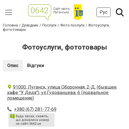
Рус
Головна
Довідник
Послуги
Фото послуги
Фотоуслуги,
фототовары
Фотоуслуги, фототовары
Опис
Відгуки
91000, Луганск, улица Оборонная, 2-Д, (бывшее
кафе "У Деда"); ул.Гудованцева, 6 (подвальное
помещение)
+380 (67) 281-77-69
Будь ласка, скажіть,
що дізналися номер
на сайті 0642.ua