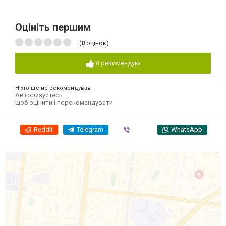
Оцініть першим
(
0
оцінок)
Я рекомендую
Ніхто ще не рекомендував
Авторизуйтесь
,
щоб оцінити і порекомендувати
Reddit
Telegram
Viber
WhatsApp