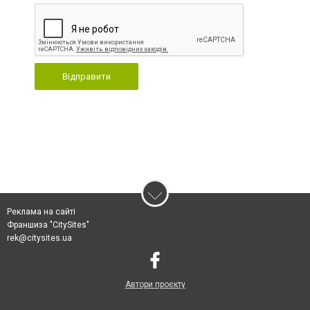
Відправити
Реклама на сайті
Франшиза "CitySites"
rek@citysites.ua
Автори проєкту