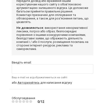
передати досвід або враження іншим
користувачам нашого сайту з обов'язковою
аргументацією залишеного відгука. Це допоможе
багатьом прийняти правильне рішення.
Коментарі призначені для спілкування та
обговорення, а також для роз'яснення питань, що
цікавлять.
Не дозволяється:
використання ненормативної
лексики, погроз або образ; безпосереднє
порівняння з іншими конкуруючими компаніями;
безпідставні заяви, що ображають діяльність
компанії і / або її послуги; розміщення посилань на
сторонні інтернет-ресурси; реклама та
самореклама.
Введіть email:
Ваш e-mail не відображатиметься на сайті
або
Авторизуйтесь
для написання відгуку
Обслуговування
0/12