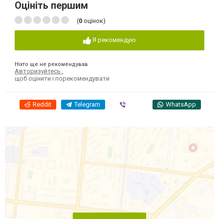
Оцініть першим
(
0
оцінок)
Я рекомендую
Ніхто ще не рекомендував
Авторизуйтесь
,
щоб оцінити і порекомендувати
Reddit
Telegram
Viber
WhatsApp