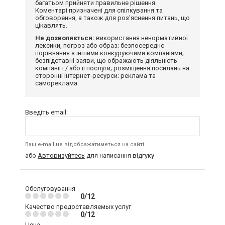
багатьом прийняти правильне рішення.
Коментарі призначені для спілкування та
обговорення, а також для роз'яснення питань, що
цікавлять.
Не дозволяється:
використання ненормативної
лексики, погроз або образ; безпосереднє
порівняння з іншими конкуруючими компаніями;
безпідставні заяви, що ображають діяльність
компанії і / або її послуги; розміщення посилань на
сторонні інтернет-ресурси; реклама та
самореклама.
Введіть email:
Ваш e-mail не відображатиметься на сайті
або
Авторизуйтесь
для написання відгуку
Обслуговування
0/12
Качество предоставляемых услуг
0/12
Цена