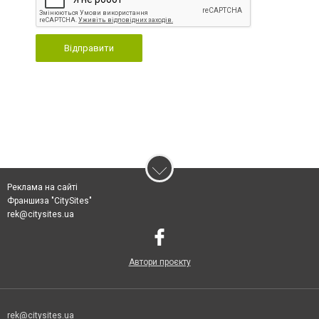
Відправити
Реклама на сайті
Франшиза "CitySites"
rek@citysites.ua
Автори проєкту
rek@citysites.ua