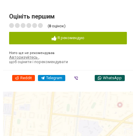
Оцініть першим
(
0
оцінок)
Я рекомендую
Ніхто ще не рекомендував
Авторизуйтесь
,
щоб оцінити і порекомендувати
Reddit
Telegram
Viber
WhatsApp