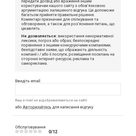
передати досвід або враження іншим
користувачам нашого сайту з обов'язковою
аргументацією залишеного відгука. Це допоможе
багатьом прийняти правильне рішення.
Коментарі призначені для спілкування та
обговорення, а також для роз'яснення питань, що
цікавлять.
Не дозволяється:
використання ненормативної
лексики, погроз або образ; безпосереднє
порівняння з іншими конкуруючими компаніями;
безпідставні заяви, що ображають діяльність
компанії і / або її послуги; розміщення посилань на
сторонні інтернет-ресурси; реклама та
самореклама.
Введіть email:
Ваш e-mail не відображатиметься на сайті
або
Авторизуйтесь
для написання відгуку
Обслуговування
0/12