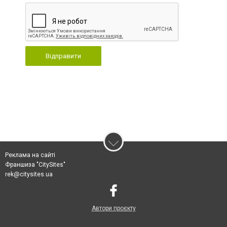
Відправити
Реклама на сайті
Франшиза "CitySites"
rek@citysites.ua
Автори проєкту