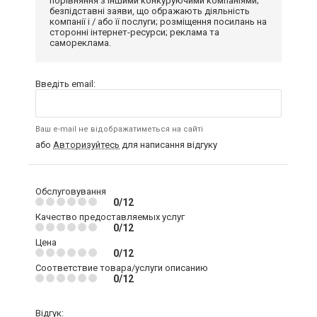
порівняння з іншими конкуруючими компаніями;
безпідставні заяви, що ображають діяльність
компанії і / або її послуги; розміщення посилань на
сторонні інтернет-ресурси; реклама та
самореклама.
Введіть email:
Ваш e-mail не відображатиметься на сайті
або
Авторизуйтесь
для написання відгуку
Обслуговування
0/12
Качество предоставляемых услуг
0/12
Цена
0/12
Соответствие товара/услуги описанию
0/12
Відгук: