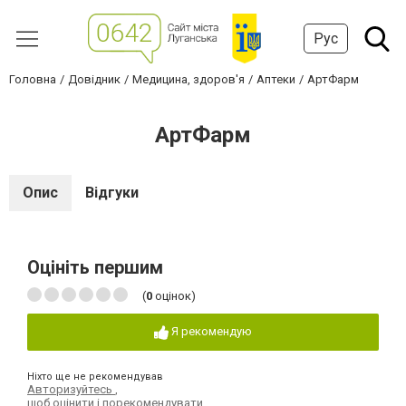
Рус
Головна
Довідник
Медицина, здоров'я
Аптеки
АртФарм
АртФарм
Опис
Відгуки
Оцініть першим
(
0
оцінок)
Я рекомендую
Ніхто ще не рекомендував
Авторизуйтесь
,
щоб оцінити і порекомендувати