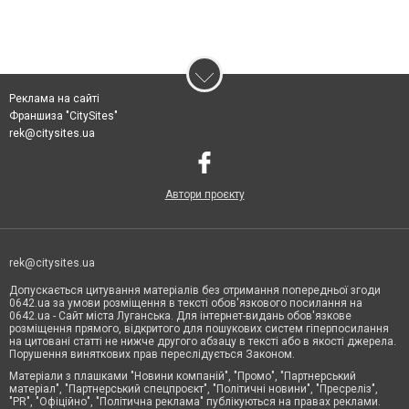
Реклама на сайті
Франшиза "CitySites"
rek@citysites.ua
Автори проєкту
rek@citysites.ua
Допускається цитування матеріалів без отримання попередньої згоди
0642.ua за умови розміщення в тексті обов'язкового посилання на
0642.ua - Сайт міста Луганська. Для інтернет-видань обов'язкове
розміщення прямого, відкритого для пошукових систем гіперпосилання
на цитовані статті не нижче другого абзацу в тексті або в якості джерела.
Порушення виняткових прав переслідується Законом.
Матеріали з плашками "Новини компаній", "Промо", "Партнерський
матеріал", "Партнерський спецпроєкт", "Політичні новини", "Пресреліз",
"PR", "Офіційно", "Політична реклама" публікуються на правах реклами.