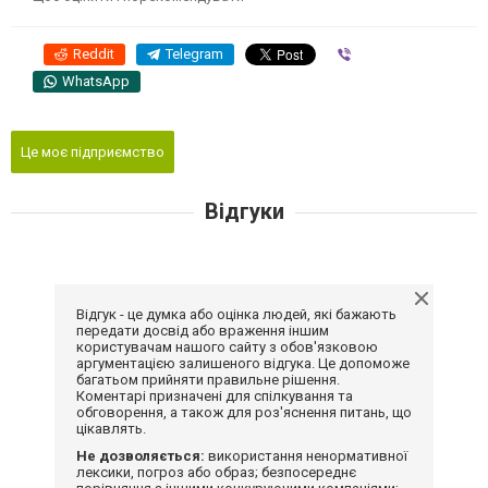
Reddit
Telegram
Viber
WhatsApp
Це моє підприємство
Відгуки
Відгук - це думка або оцінка людей, які бажають
передати досвід або враження іншим
користувачам нашого сайту з обов'язковою
аргументацією залишеного відгука. Це допоможе
багатьом прийняти правильне рішення.
Коментарі призначені для спілкування та
обговорення, а також для роз'яснення питань, що
цікавлять.
Не дозволяється:
використання ненормативної
лексики, погроз або образ; безпосереднє