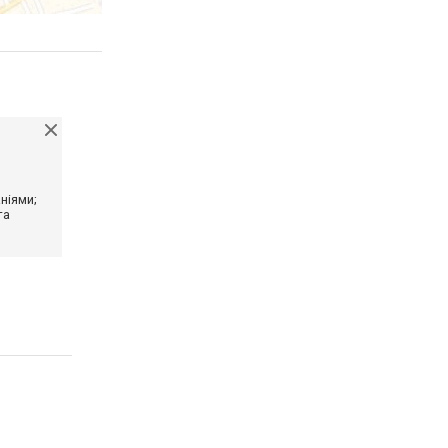
ніями;
та