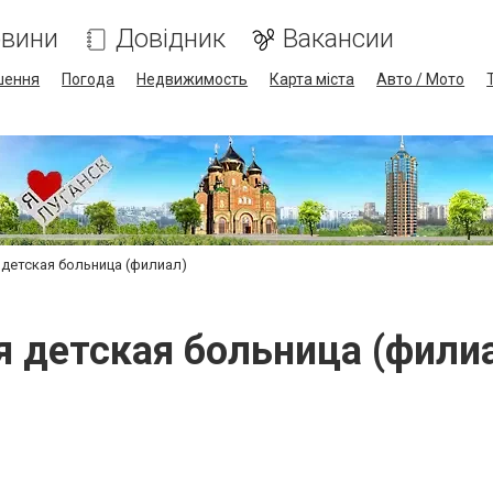
вини
Довідник
Вакансии
шення
Погода
Недвижимость
Карта міста
Авто / Мото
 детская больница (филиал)
я детская больница (фили