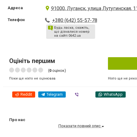
Адреса
91000, Луганск, улица Лутугинская, 1
Телефон
+380 (642) 55-57-78
Будь ласка, скажіть,
що дізналися номер
на сайті 0642.ua
Оцініть першим
(
0
оцінок)
Ніхто ще не рек
Поки ще ніхто не оцінював
Reddit
Telegram
Viber
WhatsApp
Про нас
Показати повний опис