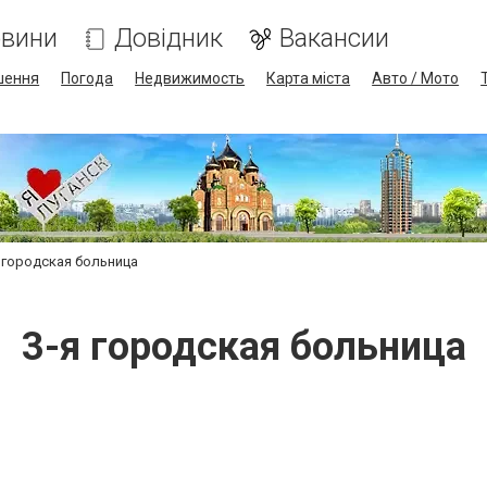
вини
Довідник
Вакансии
шення
Погода
Недвижимость
Карта міста
Авто / Мото
я городская больница
3-я городская больница