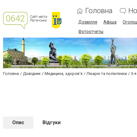
Головна
Но
Дозвілля
Афіша
Оголо
Фотоотчеты
Головна
Довідник
Медицина, здоров'я
Лікарні та поліклініки
3-
Опис
Відгуки