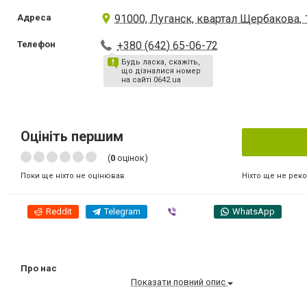
Адреса
91000, Луганск, квартал Щербакова, 
Телефон
+380 (642) 65-06-72
Будь ласка, скажіть,
що дізналися номер
на сайті 0642.ua
Оцініть першим
(
0
оцінок)
Ніхто ще не рек
Поки ще ніхто не оцінював
Reddit
Telegram
Viber
WhatsApp
Про нас
Показати повний опис