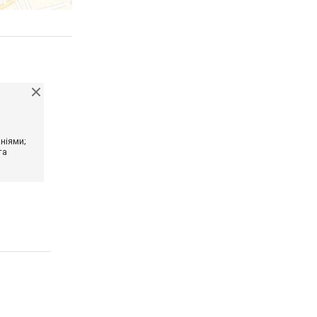
ніями;
та