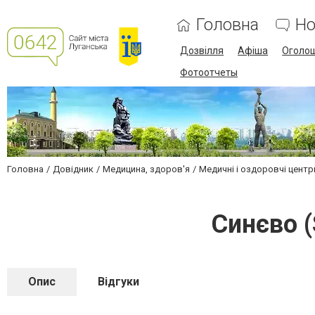
Головна
Но
Дозвілля
Афіша
Оголо
Фотоотчеты
Головна
Довідник
Медицина, здоров'я
Медичні і оздоровчі центр
Синєво 
Опис
Відгуки