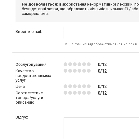
Не дозволяється:
використання ненормативної лексики, по
безпідставні заяви, що ображають діяльність компанії і / або
самореклама.
Введіть email:
Ваш e-mail не відображатиметься на сайті
Обслуговування
0/12
Качество
0/12
предоставляемых
услуг
Цена
0/12
Соответствие
0/12
товара/услуги
описанию
Відгук: