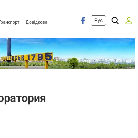
Рус
Транспорт
Довідкова
оратория