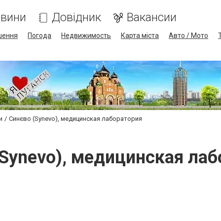
вини
Довідник
Вакансии
шення
Погода
Недвижимость
Карта міста
Авто / Мото
и
Синєво (Synevo), медицинская лаборатория
(Synevo), медицинская лаб