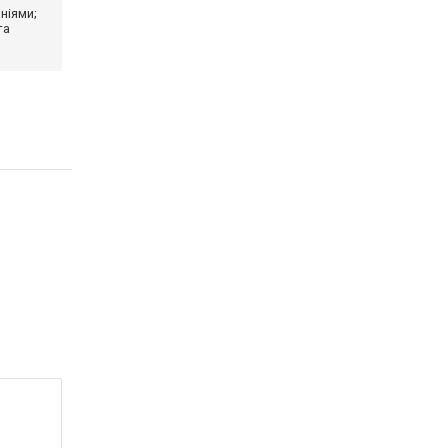
ніями;
та