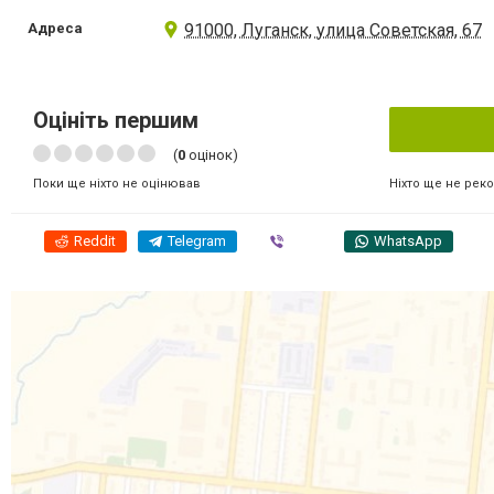
Адреса
91000, Луганск, улица Советская, 67
Оцініть першим
(
0
оцінок)
Ніхто ще не рек
Поки ще ніхто не оцінював
Reddit
Telegram
Viber
WhatsApp