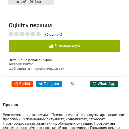
на сайті 0642.ua
Оцініть першим
(
0
оцінок)
Я рекомендую
Ніхто ще не рекомендував
Авторизуйтесь
,
щоб оцінити і порекомендувати
Reddit
Telegram
Viber
WhatsApp
Про нас
Реализуемые программы: - Психологическое консультирование при
проблемных жизненных ситуациях, конфликтах, стрессах.
Прогнозирование развития проблемных ситуаций. Программы
«Антистресс», «Уверенность», «Благополучие», « Гармония семьи». -