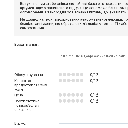
Відгук - це думка або оцінка людей, які бажають передати 
аргументацією залишеного відгука. Це допоможе багатьом пр
обговорення, а також для роз'яснення питань, що цікавлять.
Не дозволяється:
використання ненормативної лексики, по
безпідставні заяви, що ображають діяльність компанії і / або
самореклама.
Введіть email:
Ваш e-mail не відображатиметься на сайті
Обслуговування
0/12
Качество
0/12
предоставляемых
услуг
Цена
0/12
Соответствие
0/12
товара/услуги
описанию
Відгук: