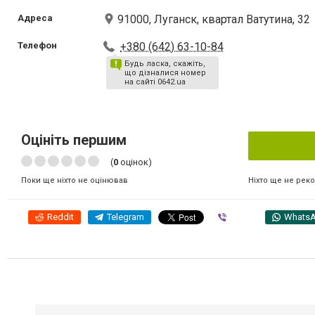
Адреса
91000, Луганск, квартал Ватутина, 32
Телефон
+380 (642) 63-10-84
Будь ласка, скажіть,
що дізналися номер
на сайті 0642.ua
Оцініть першим
(
0
оцінок)
Ніхто ще не рек
Поки ще ніхто не оцінював
Reddit
Telegram
Viber
Whats