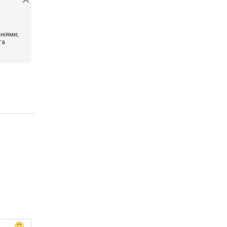
ніями;
та