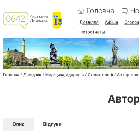
Головна
Но
Дозвілля
Афіша
Оголо
Фотоотчеты
Головна
Довідник
Медицина, здоров'я
Стоматології
Авторская 
Автор
Опис
Відгуки