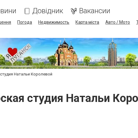
вини
Довідник
Вакансии
шення
Погода
Недвижимость
Карта міста
Авто / Мото
студия Натальи Королевой
ская студия Натальи Кор