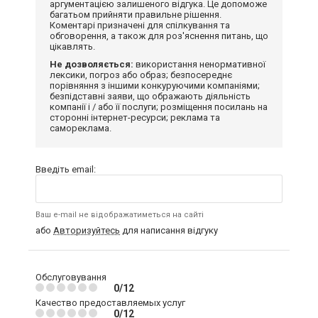
аргументацією залишеного відгука. Це допоможе
багатьом прийняти правильне рішення.
Коментарі призначені для спілкування та
обговорення, а також для роз'яснення питань, що
цікавлять.
Не дозволяється:
використання ненормативної
лексики, погроз або образ; безпосереднє
порівняння з іншими конкуруючими компаніями;
безпідставні заяви, що ображають діяльність
компанії і / або її послуги; розміщення посилань на
сторонні інтернет-ресурси; реклама та
самореклама.
Введіть email:
Ваш e-mail не відображатиметься на сайті
або
Авторизуйтесь
для написання відгуку
Обслуговування
0/12
Качество предоставляемых услуг
0/12