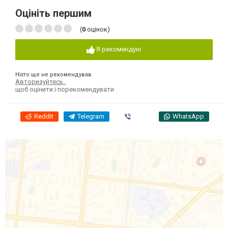
Оцініть першим
(
0
оцінок)
Я рекомендую
Ніхто ще не рекомендував
Авторизуйтесь
,
щоб оцінити і порекомендувати
Reddit
Telegram
Viber
WhatsApp