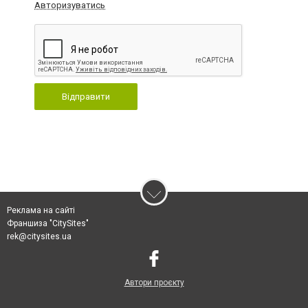
Авторизуватись
Відправити
Реклама на сайті
Франшиза "CitySites"
rek@citysites.ua
Автори проєкту