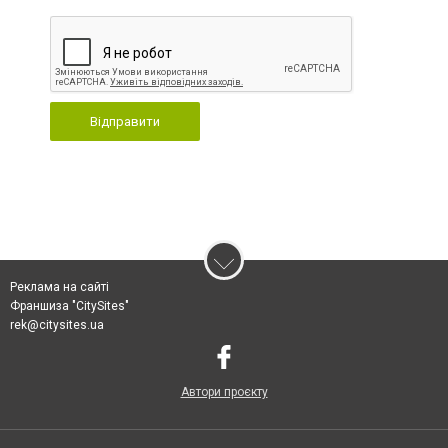
Відправити
Реклама на сайті
Франшиза "CitySites"
rek@citysites.ua
Автори проєкту