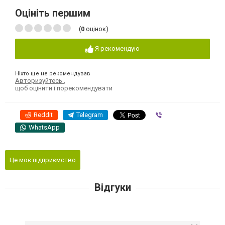
Оцініть першим
(
0
оцінок)
Я рекомендую
Ніхто ще не рекомендував
Авторизуйтесь
,
щоб оцінити і порекомендувати
Reddit
Telegram
Viber
WhatsApp
Це моє підприємство
Відгуки