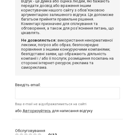
Відгук - це думка або оцінка людей, які бажають
передати досвід або враження іншим
користувачам нашого сайту з обов'язковою
аргументацією залишеного відгука. Це допоможе
багатьом прийняти правильне рішення.
Коментарі призначені для спілкування та
обговорення, а також для роз'яснення питань, що
цікавлять.
Не дозволяється:
використання ненормативної
лексики, погроз або образ; безпосереднє
порівняння з іншими конкуруючими компаніями;
безпідставні заяви, що ображають діяльність
компанії і / або її послуги; розміщення посилань на
сторонні інтернет-ресурси; реклама та
самореклама.
Введіть email:
Ваш e-mail не відображатиметься на сайті
або
Авторизуйтесь
для написання відгуку
Обслуговування