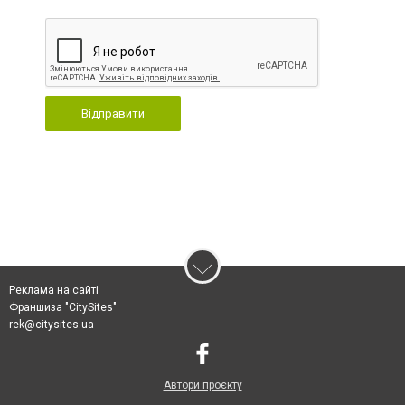
Відправити
Реклама на сайті
Франшиза "CitySites"
rek@citysites.ua
Автори проєкту