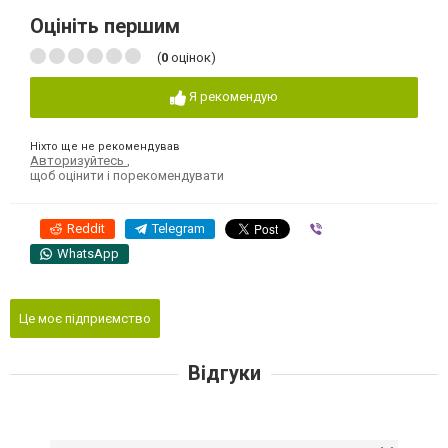
Оцініть першим
(
0
оцінок)
Я рекомендую
Ніхто ще не рекомендував
Авторизуйтесь
,
щоб оцінити і порекомендувати
Reddit
Telegram
Viber
WhatsApp
Це моє підприємство
Відгуки