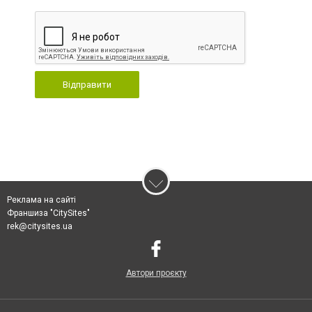
Відправити
Реклама на сайті
Франшиза "CitySites"
rek@citysites.ua
Автори проєкту