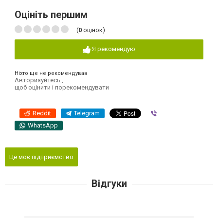
Оцініть першим
(
0
оцінок)
Я рекомендую
Ніхто ще не рекомендував
Авторизуйтесь
,
щоб оцінити і порекомендувати
Reddit
Telegram
Viber
WhatsApp
Це моє підприємство
Відгуки