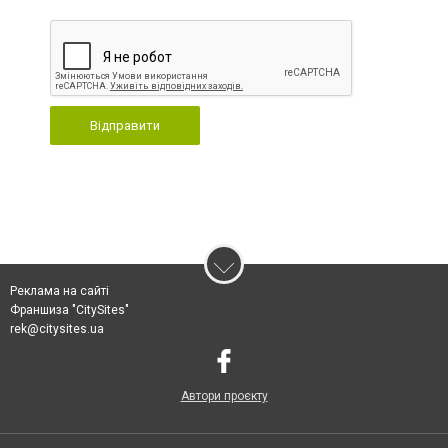
Відправити
Реклама на сайті
Франшиза "CitySites"
rek@citysites.ua
Автори проєкту