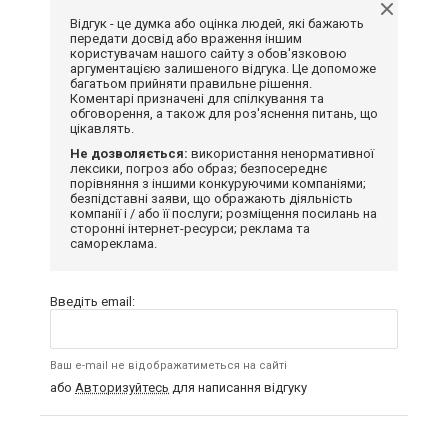
Відгук - це думка або оцінка людей, які бажають
передати досвід або враження іншим
користувачам нашого сайту з обов'язковою
аргументацією залишеного відгука. Це допоможе
багатьом прийняти правильне рішення.
Коментарі призначені для спілкування та
обговорення, а також для роз'яснення питань, що
цікавлять.
Не дозволяється:
використання ненормативної
лексики, погроз або образ; безпосереднє
порівняння з іншими конкуруючими компаніями;
безпідставні заяви, що ображають діяльність
компанії і / або її послуги; розміщення посилань на
сторонні інтернет-ресурси; реклама та
самореклама.
Введіть email:
Ваш e-mail не відображатиметься на сайті
або
Авторизуйтесь
для написання відгуку