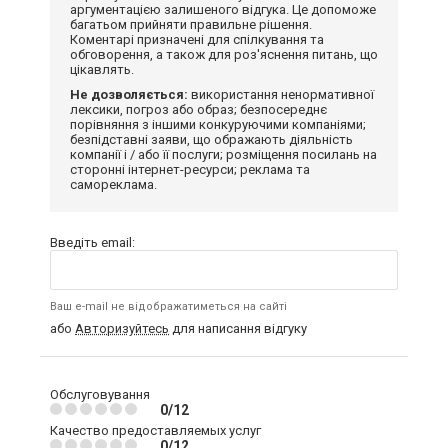
аргументацією залишеного відгука. Це допоможе
багатьом прийняти правильне рішення.
Коментарі призначені для спілкування та
обговорення, а також для роз'яснення питань, що
цікавлять.
Не дозволяється:
використання ненормативної
лексики, погроз або образ; безпосереднє
порівняння з іншими конкуруючими компаніями;
безпідставні заяви, що ображають діяльність
компанії і / або її послуги; розміщення посилань на
сторонні інтернет-ресурси; реклама та
самореклама.
Введіть email:
Ваш e-mail не відображатиметься на сайті
або
Авторизуйтесь
для написання відгуку
Обслуговування
0/12
Качество предоставляемых услуг
0/12