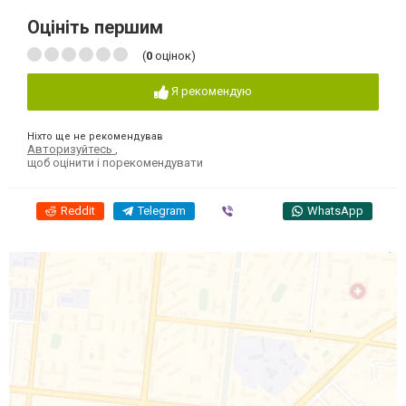
Оцініть першим
(
0
оцінок)
Я рекомендую
Ніхто ще не рекомендував
Авторизуйтесь
,
щоб оцінити і порекомендувати
Reddit
Telegram
Viber
WhatsApp