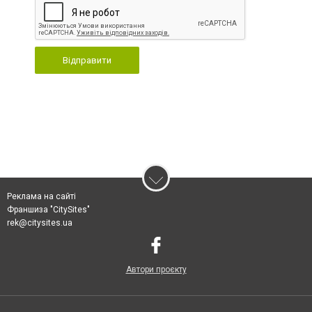
Відправити
Реклама на сайті
Франшиза "CitySites"
rek@citysites.ua
Автори проєкту