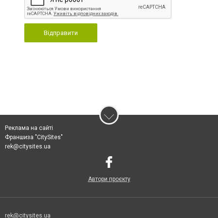
Відправити
Реклама на сайті
Франшиза "CitySites"
rek@citysites.ua
Автори проєкту
rek@citysites.ua