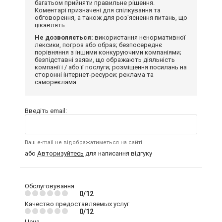
багатьом прийняти правильне рішення.
Коментарі призначені для спілкування та
обговорення, а також для роз'яснення питань, що
цікавлять.
Не дозволяється:
використання ненормативної
лексики, погроз або образ; безпосереднє
порівняння з іншими конкуруючими компаніями;
безпідставні заяви, що ображають діяльність
компанії і / або її послуги; розміщення посилань на
сторонні інтернет-ресурси; реклама та
самореклама.
Введіть email:
Ваш e-mail не відображатиметься на сайті
або
Авторизуйтесь
для написання відгуку
Обслуговування
0/12
Качество предоставляемых услуг
0/12
Цена