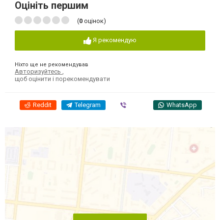
Оцініть першим
(
0
оцінок)
Я рекомендую
Ніхто ще не рекомендував
Авторизуйтесь
,
щоб оцінити і порекомендувати
Reddit
Telegram
Viber
WhatsApp