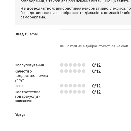
обговорення, а також для роз'яснення питань, що цікавлять.
Не дозволяється:
використання ненормативної лексики, по
безпідставні заяви, що ображають діяльність компанії і / або
самореклама.
Введіть email:
Ваш e-mail не відображатиметься на сайті
Обслуговування
0/12
Качество
0/12
предоставляемых
услуг
Цена
0/12
Соответствие
0/12
товара/услуги
описанию
Відгук: