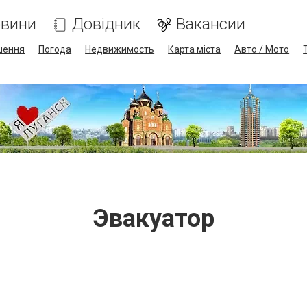
вини
Довідник
Вакансии
шення
Погода
Недвижимость
Карта міста
Авто / Мото
Эвакуатор