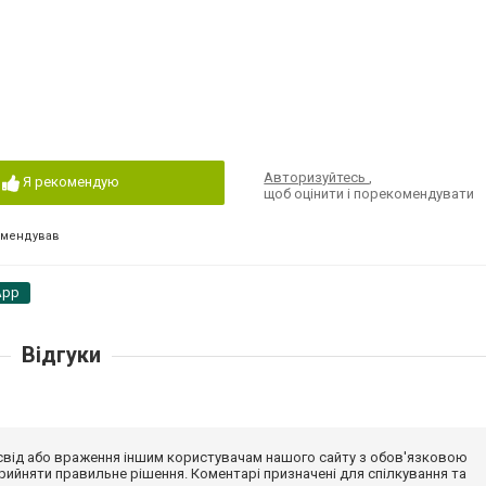
Авторизуйтесь
,
Я рекомендую
щоб оцінити і порекомендувати
омендував
App
Відгуки
досвід або враження іншим користувачам нашого сайту з обов'язковою
ийняти правильне рішення. Коментарі призначені для спілкування та