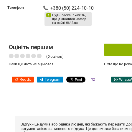
Телефон
+380 (50) 224-10-10
Будь ласка, скажіть,
що дізналися номер
на сайті 0642.ua
Оцініть першим
(
0
оцінок)
Ніхто ще не рек
Поки ще ніхто не оцінював
Reddit
Telegram
Viber
Whats
Відгук - це думка або оцінка людей, які бажають передати 
аргументацією залишеного відгука. Це допоможе багатьом пр