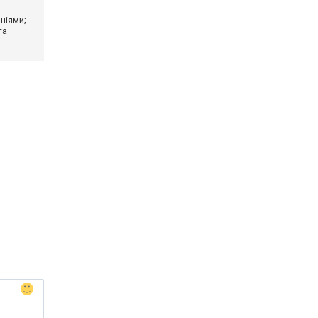
ніями;
та