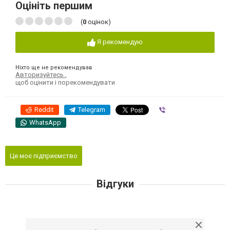
Оцініть першим
(
0
оцінок)
Я рекомендую
Ніхто ще не рекомендував
Авторизуйтесь
,
щоб оцінити і порекомендувати
Reddit
Telegram
Viber
WhatsApp
Це моє підприємство
Відгуки