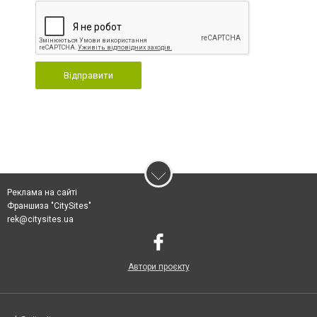
Відправити
Реклама на сайті
Франшиза "CitySites"
rek@citysites.ua
Автори проєкту