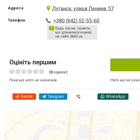
Адреса
Луганск, улица Ленина, 57
Телефон
+380 (642) 52-55-60
Будь ласка, скажіть,
що дізналися номер
на сайті 0642.ua
Оцініть першим
(
0
оцінок)
Ніхто ще не рек
Поки ще ніхто не оцінював
Reddit
Telegram
Viber
WhatsApp