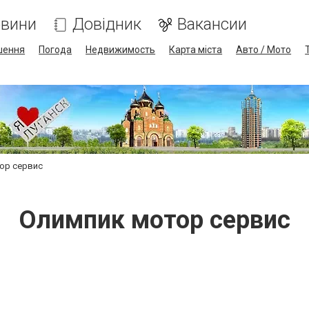
вини
Довідник
Вакансии
шення
Погода
Недвижимость
Карта міста
Авто / Мото
ор сервис
Олимпик мотор сервис