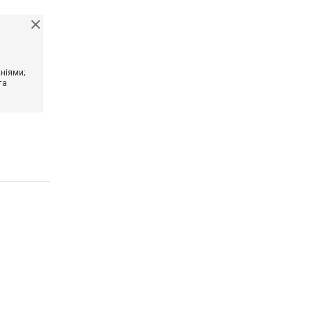
ніями;
та