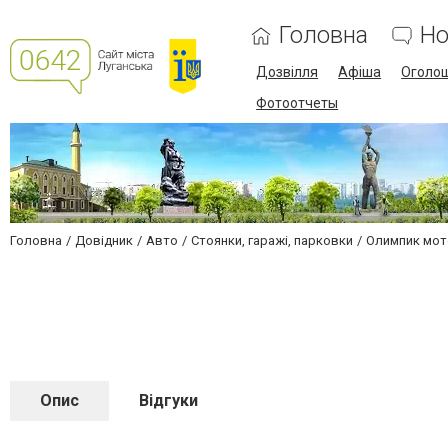
Головна
Но
Дозвілля
Афіша
Оголо
Фотоотчеты
Головна
Довідник
Авто
Стоянки, гаражі, парковки
Олимпик мот
Опис
Відгуки