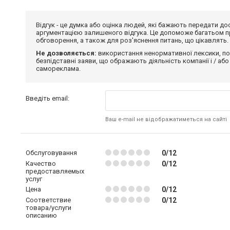
Відгук - це думка або оцінка людей, які бажають передати 
аргументацією залишеного відгука. Це допоможе багатьом пр
обговорення, а також для роз'яснення питань, що цікавлять.
Не дозволяється:
використання ненормативної лексики, по
безпідставні заяви, що ображають діяльність компанії і / або
самореклама.
Введіть email:
Ваш e-mail не відображатиметься на сайті
Обслуговування
0/12
Качество
0/12
предоставляемых
услуг
Цена
0/12
Соответствие
0/12
товара/услуги
описанию