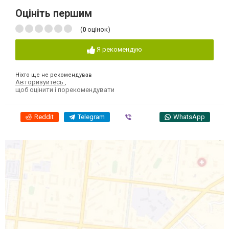
Оцініть першим
(
0
оцінок)
Я рекомендую
Ніхто ще не рекомендував
Авторизуйтесь
,
щоб оцінити і порекомендувати
Reddit
Telegram
Viber
WhatsApp