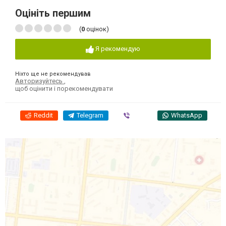
Оцініть першим
(
0
оцінок)
Я рекомендую
Ніхто ще не рекомендував
Авторизуйтесь
,
щоб оцінити і порекомендувати
Reddit
Telegram
Viber
WhatsApp