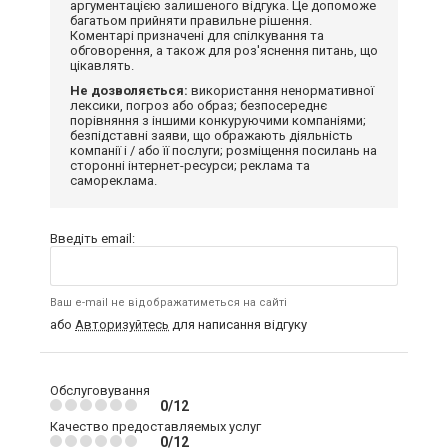
аргументацією залишеного відгука. Це допоможе
багатьом прийняти правильне рішення.
Коментарі призначені для спілкування та
обговорення, а також для роз'яснення питань, що
цікавлять.
Не дозволяється:
використання ненормативної
лексики, погроз або образ; безпосереднє
порівняння з іншими конкуруючими компаніями;
безпідставні заяви, що ображають діяльність
компанії і / або її послуги; розміщення посилань на
сторонні інтернет-ресурси; реклама та
самореклама.
Введіть email:
Ваш e-mail не відображатиметься на сайті
або
Авторизуйтесь
для написання відгуку
Обслуговування
0/12
Качество предоставляемых услуг
0/12