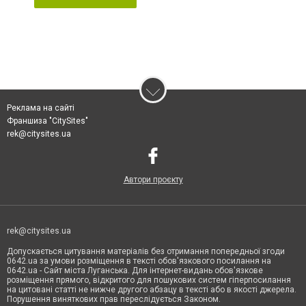
Реклама на сайті
Франшиза "CitySites"
rek@citysites.ua
Автори проєкту
rek@citysites.ua
Допускається цитування матеріалів без отримання попередньої згоди
0642.ua за умови розміщення в тексті обов'язкового посилання на
0642.ua - Сайт міста Луганська. Для інтернет-видань обов'язкове
розміщення прямого, відкритого для пошукових систем гіперпосилання
на цитовані статті не нижче другого абзацу в тексті або в якості джерела.
Порушення виняткових прав переслідується Законом.