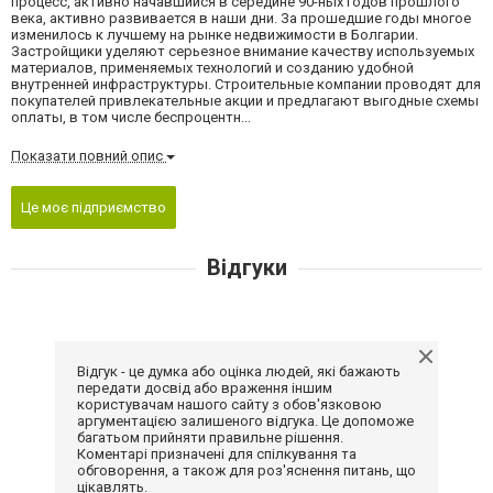
процесс, активно начавшийся в середине 90-ных годов прошлого
века, активно развивается в наши дни. За прошедшие годы многое
изменилось к лучшему на рынке недвижимости в Болгарии.
Застройщики уделяют серьезное внимание качеству используемых
материалов, применяемых технологий и созданию удобной
внутренней инфраструктуры. Строительные компании проводят для
покупателей привлекательные акции и предлагают выгодные схемы
оплаты, в том числе беспроцентн...
Показати повний опис
Це моє підприємство
Відгуки
Відгук - це думка або оцінка людей, які бажають
передати досвід або враження іншим
користувачам нашого сайту з обов'язковою
аргументацією залишеного відгука. Це допоможе
багатьом прийняти правильне рішення.
Коментарі призначені для спілкування та
обговорення, а також для роз'яснення питань, що
цікавлять.