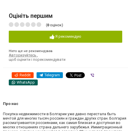
Оцініть першим
(
0
оцінок)
Я рекомендую
Ніхто ще не рекомендував
Авторизуйтесь
,
щоб оцінити і порекомендувати
Reddit
Telegram
Viber
WhatsApp
Про нас
Покупка недвижимости в Болгарии уже давно перестала быть
мечтой для многих тысяч россиян и граждан других стран. Болгария
рассматривается россиянами, как самая близкая и доступная во
многих отношениях страна дальнего зарубежья. Иммиграционный