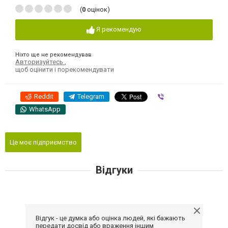
(
0
оцінок)
Я рекомендую
Ніхто ще не рекомендував
Авторизуйтесь
,
щоб оцінити і порекомендувати
Reddit
Telegram
Viber
WhatsApp
Це моє підприємство
Відгуки
Відгук - це думка або оцінка людей, які бажають
передати досвід або враження іншим