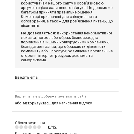
користувачам нашого сайту з обов'язковою
аргументацією залишеного відгука. Це допоможе
багатьом прийняти правильне рішення.
Коментарі призначені для спілкування та
обговорення, а також для роз'яснення питань, що
цікавлять.
Не дозволяється:
використання ненормативної
лексики, погроз або образ; безпосереднє
порівняння з іншими конкуруючими компаніями;
безпідставні заяви, що ображають діяльність
компанії і / або її послуги; розміщення посилань на
сторонні інтернет-ресурси; реклама та
самореклама.
Введіть email:
Ваш e-mail не відображатиметься на сайті
або
Авторизуйтесь
для написання відгуку
Обслуговування
0/12
Качество предоставляемых услуг