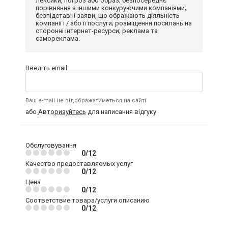
лексики, погроз або образ; безпосереднє
порівняння з іншими конкуруючими компаніями;
безпідставні заяви, що ображають діяльність
компанії і / або її послуги; розміщення посилань на
сторонні інтернет-ресурси; реклама та
самореклама.
Введіть email:
Ваш e-mail не відображатиметься на сайті
або
Авторизуйтесь
для написання відгуку
Обслуговування
0/12
Качество предоставляемых услуг
0/12
Цена
0/12
Соответствие товара/услуги описанию
0/12