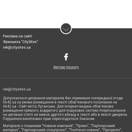
Реклама на сайті
Франшиза "CitySites"
rek@citysites.ua
Автори проєкту
rek@citysites.ua
Допускається цитування матеріалів без отримання попередньої згоди
0642.ua за умови розміщення в тексті обов'язкового посилання на
0642.ua - Сайт міста Луганська. Для інтернет-видань обов'язкове
розміщення прямого, відкритого для пошукових систем гіперпосилання
на цитовані статті не нижче другого абзацу в тексті або в якості джерела.
Порушення виняткових прав переслідується Законом.
Матеріали з плашками "Новини компаній", "Промо", "Партнерський
матеріал", "Партнерський спецпроєкт", "Політичні новини", "Пресреліз",