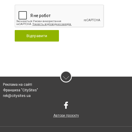
Відправити
Реклама на сайті
Франшиза "CitySites"
rek@citysites.ua
Автори проєкту