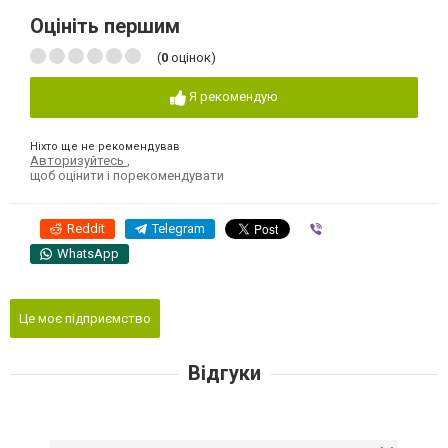
Оцініть першим
(
0
оцінок)
Я рекомендую
Ніхто ще не рекомендував
Авторизуйтесь
,
щоб оцінити і порекомендувати
Reddit
Telegram
Viber
WhatsApp
Це моє підприємство
Відгуки