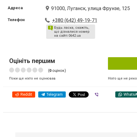
Адреса
91000, Луганск, улица Фрунзе, 125
Телефон
+380 (642) 49-19-71
Будь ласка, скажіть,
що дізналися номер
на сайті 0642.ua
Оцініть першим
(
0
оцінок)
Ніхто ще не рек
Поки ще ніхто не оцінював
Reddit
Telegram
Viber
Whats