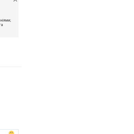
ніями;
та