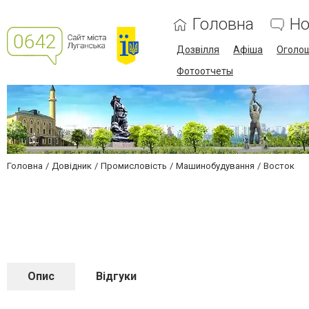
Головна
Но
Дозвілля
Афіша
Оголо
Фотоотчеты
Головна
Довідник
Промисловість
Машинобудування
Восток
Опис
Відгуки