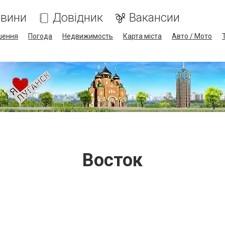
вини
Довідник
Вакансии
шення
Погода
Недвижимость
Карта міста
Авто / Мото
Восток