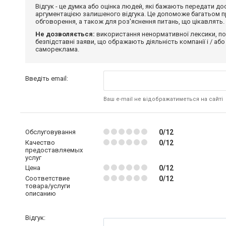
Відгук - це думка або оцінка людей, які бажають передати 
аргументацією залишеного відгука. Це допоможе багатьом пр
обговорення, а також для роз'яснення питань, що цікавлять.
Не дозволяється:
використання ненормативної лексики, по
безпідставні заяви, що ображають діяльність компанії і / або
самореклама.
Введіть email:
Ваш e-mail не відображатиметься на сайті
Обслуговування
0/12
Качество
0/12
предоставляемых
услуг
Цена
0/12
Соответствие
0/12
товара/услуги
описанию
Відгук: