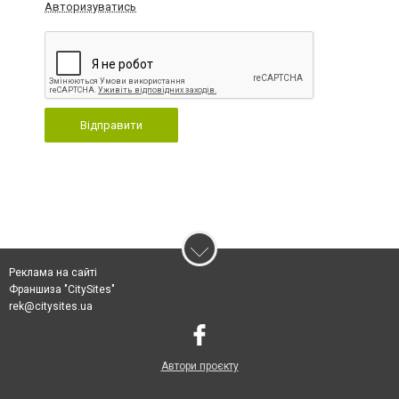
Авторизуватись
Відправити
Реклама на сайті
Франшиза "CitySites"
rek@citysites.ua
Автори проєкту