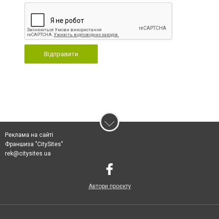
Відправити
Реклама на сайті
Франшиза "CitySites"
rek@citysites.ua
Автори проєкту