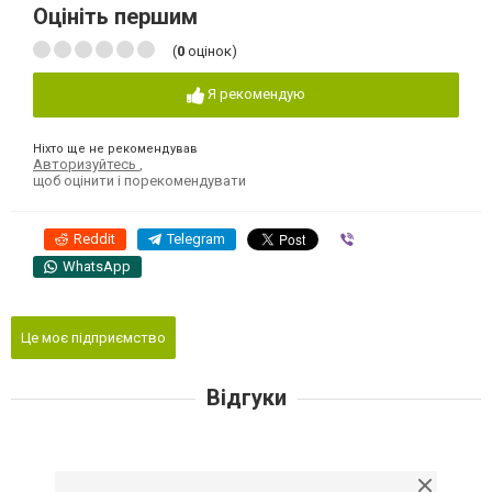
Оцініть першим
(
0
оцінок)
Я рекомендую
Ніхто ще не рекомендував
Авторизуйтесь
,
щоб оцінити і порекомендувати
Reddit
Telegram
Viber
WhatsApp
Це моє підприємство
Відгуки