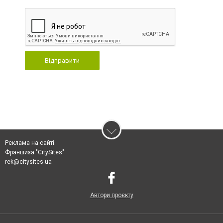
Відправити
Реклама на сайті
Франшиза "CitySites"
rek@citysites.ua
Автори проєкту