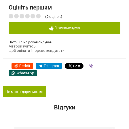
Оцініть першим
(
0
оцінок)
Я рекомендую
Ніхто ще не рекомендував
Авторизуйтесь
,
щоб оцінити і порекомендувати
Reddit
Telegram
Viber
WhatsApp
Це моє підприємство
Відгуки