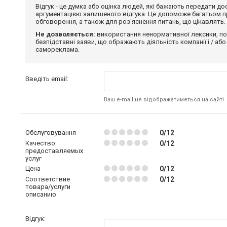
Відгук - це думка або оцінка людей, які бажають передати 
аргументацією залишеного відгука. Це допоможе багатьом пр
обговорення, а також для роз'яснення питань, що цікавлять.
Не дозволяється:
використання ненормативної лексики, по
безпідставні заяви, що ображають діяльність компанії і / або
самореклама.
Введіть email:
Ваш e-mail не відображатиметься на сайті
Обслуговування
0/12
Качество
0/12
предоставляемых
услуг
Цена
0/12
Соответствие
0/12
товара/услуги
описанию
Відгук: