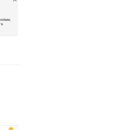
ніями;
та