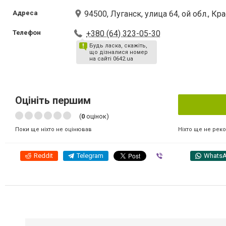
Адреса
94500, Луганск, улица 64, ой обл., К
Телефон
+380 (64) 323-05-30
Будь ласка, скажіть,
що дізналися номер
на сайті 0642.ua
Оцініть першим
(
0
оцінок)
Ніхто ще не рек
Поки ще ніхто не оцінював
Reddit
Telegram
Viber
Whats