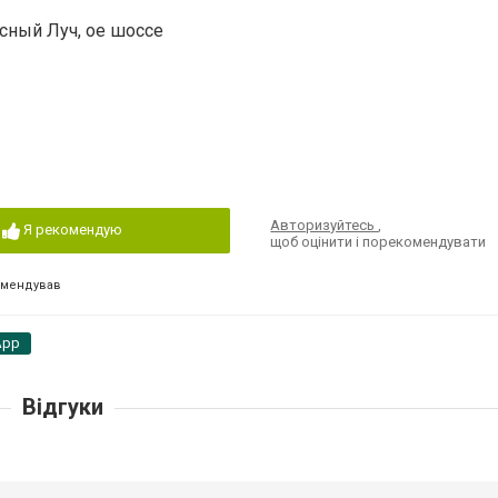
расный Луч, ое шоссе
Авторизуйтесь
,
Я рекомендую
щоб оцінити і порекомендувати
омендував
App
Відгуки