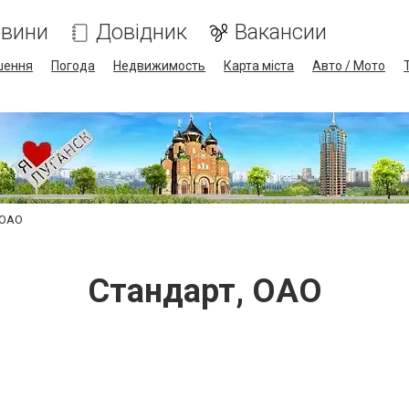
вини
Довідник
Вакансии
шення
Погода
Недвижимость
Карта міста
Авто / Мото
 ОАО
Стандарт, ОАО