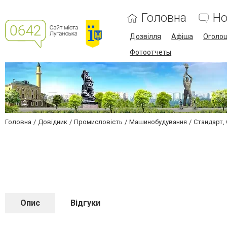
Головна
Но
Дозвілля
Афіша
Оголо
Фотоотчеты
Головна
Довідник
Промисловість
Машинобудування
Стандарт,
Опис
Відгуки